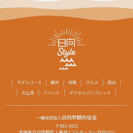
り、お客様のご同意を頂いた上で個人情報の収集を行います。
3.個人情報の利用について
お客様にご提供いただいた情報は、商品を発送する、もしくは
お問い合わせなどに対して必要な連絡を行う場合にのみ利用さ
せて頂きます。
また、ご興味あると思われる情報について電子メール、その他
の方法で当協会からのお知らせが届くことがございますが、こ
のようなお知らせについては、お客様からのお申し出があれば
以後の情報の配信を停止いたします。
4.個人情報の保護について
お客様の個人情報の第三者への提供について当協会がお客様か
モデルコース
観光
体験
グルメ
宿泊
ら収集させて頂いた個人情報は、以下の何れかに該当する場合
を除き、第三者に提供することはありません。 お客様の事前の
お土産
イベント
デジタルパンフレット
同意・承諾を得た場合。
商品の注文等で決済や商品の配送などが必要な場合。
これらの委託先については、個人情報の保護管理運営において
十分に信用が置ける企業に限定し適切に管理・運営を実施いた
日向市観光協会
一般社団法人
します。
〒883-0052
その他法令等により提供が必要な場合。
宮崎県日向市鶴町１番地 (コルセ・カレ日向101)