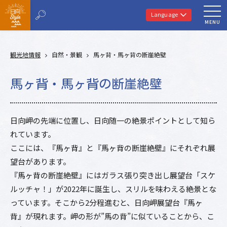
Language
MENU
観光地情報
自然・景観
馬ヶ背・馬ヶ背の断崖絶壁
馬ヶ背・馬ヶ背の断崖絶壁
日向岬の先端に位置し、日向随一の絶景ポイントとして知ら
れています。
ここには、『馬ヶ背』と『馬ヶ背の断崖絶壁』にそれぞれ展
望台があります。
『馬ヶ背の断崖絶壁』にはガラス張り突き出し展望台「スケ
ルッチャ！」が2022年に誕生し、スリルを味わえる絶景とな
っています。そこから2分程進むと、日向岬展望台『馬ヶ
背』が現れます。岬の形が”馬の背”に似ていることから、こ