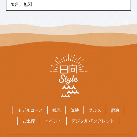
70台／無料
モデルコース
観光
体験
グルメ
宿泊
お土産
イベント
デジタルパンフレット