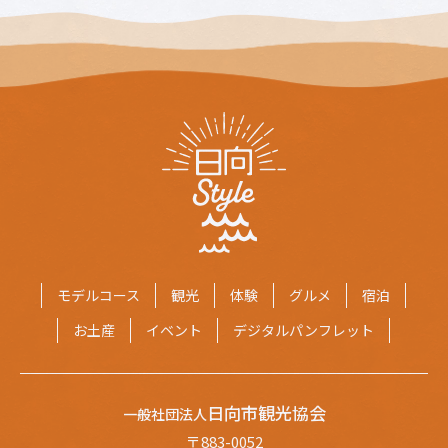
モデルコース
観光
体験
グルメ
宿泊
お土産
イベント
デジタルパンフレット
日向市観光協会
一般社団法人
〒883-0052