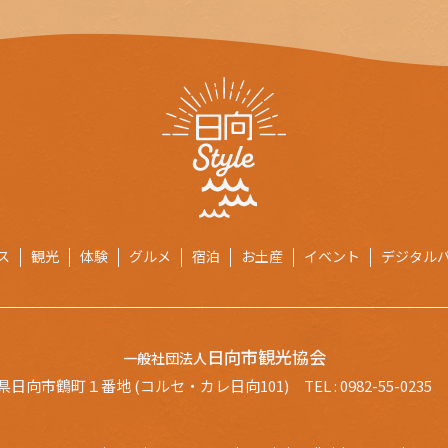
ス
観光
体験
グルメ
宿泊
お土産
イベント
デジタル
日向市観光協会
一般社団法人
県日向市鶴町１番地 (コルセ・カレ日向101)
TEL :
0982-55-0235
FA