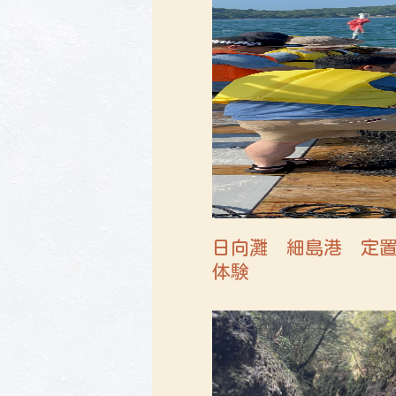
日向灘 細島港 定
体験