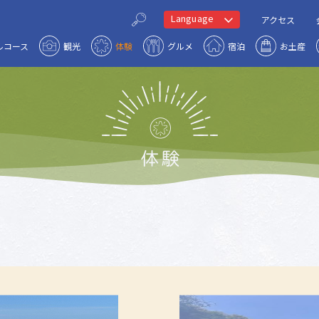
Language
アクセス
ルコース
観光
体験
グルメ
宿泊
お土産