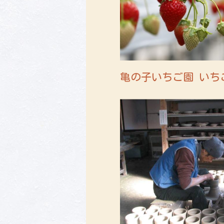
亀の子いちご園 いち