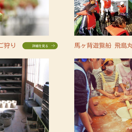
ご狩り
馬ヶ背遊覧船 飛島
詳細を見る