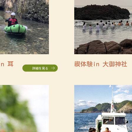
n 耳
禊体験in 大御神社
詳細を見る